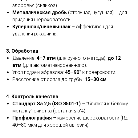
здоровья (силикоз).
Металлическая дробь
(стальная, чугунная) – для
придания шероховатости.
Купершлак/никельшлак
– эффективен для
удаления ржавчины.
3. Обработка
Давление:
4–7 атм
(для ручного метода),
до 12
атм
(для автоматизированного).
Угол подачи абразива:
45–90°
к поверхности.
Расстояние от сопла до трубы:
15–30 см
.
4. Контроль качества
Стандарт Sa 2,5 (ISO 8501-1)
– "близкая к белому
металлу" очистка (остатки ≤ 5%).
Профилография
– измерение шероховатости (Rz
40–80 мкм для хорошей адгезии).