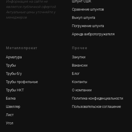
Шпунт СШК
Информация на сайте не
является публичной офертой.
Сравнение шпунтов
Актуальные цены уточняйте у
менеджеров
Выкуп шпунта
Погружение шпунта
Аренда вибропогружателя
Металлопрокат
Прочее
Арматура
Закупки
Трубы
Вакансии
Трубы б/у
Блог
Трубы профильные
Контакты
Трубы НКТ
О компании
Балка
Политика конфиденциальности
Швеллер
Пользовательское соглашение
Лист
Угол