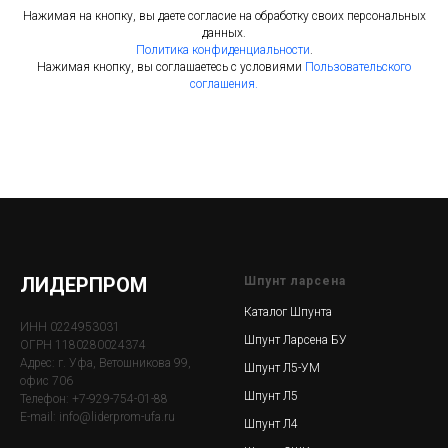
Нажимая на кнопку, вы даете согласие на обработку своих персональных
данных.
Политика конфиденциальности
.
Нажимая кнопку, вы соглашаетесь с условиями
Пользовательского
соглашения.
ЛИДЕРПРОМ
Шпунт ларсена
Каталог Шпунта
ИНН 0224953031
Шпунт Ларсена БУ
ОГРН 1180280024374
Адрес: г. Уфа, Ветошникова 99,
Шпунт Л5-УМ
офис 706
Шпунт Л5
Телефон: +7-929-754-01-88
E-mail: info@liderprom-ufa.ru
Шпунт Л4