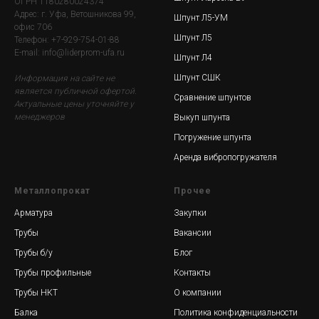
ОГРН 1180280024374
Адрес: г. Уфа, Ветошникова 99,
Шпунт Л5-УМ
офис 706
Шпунт Л5
Телефон: +7-929-754-01-88
E-mail: info@liderprom-ufa.ru
Шпунт Л4
Шпунт СШК
Информация на сайте не
является публичной офертой.
Сравнение шпунтов
Актуальные цены уточняйте у
менеджеров
Выкуп шпунта
Погружение шпунта
Аренда вибропогружателя
Металлопрокат
Прочее
Арматура
Закупки
Трубы
Вакансии
Трубы б/у
Блог
Трубы профильные
Контакты
Трубы НКТ
О компании
Балка
Политика конфиденциальности