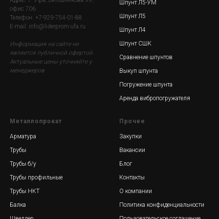
Шпунт Л5-УМ
офис 706
Шпунт Л5
Телефон: +7-929-754-01-88
E-mail: info@liderprom-ufa.ru
Шпунт Л4
Шпунт СШК
Информация на сайте не
является публичной офертой.
Сравнение шпунтов
Актуальные цены уточняйте у
менеджеров
Выкуп шпунта
Погружение шпунта
Аренда вибропогружателя
Металлопрокат
Прочее
Арматура
Закупки
Трубы
Вакансии
Трубы б/у
Блог
Трубы профильные
Контакты
Трубы НКТ
О компании
Балка
Политика конфиденциальности
Швеллер
Пользовательское соглашение