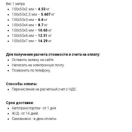
Вес 1 метра
100х50х2 мм –
4.53
кг
100х50х2,5 мм –
5.607
кг
100х50х3 мм –
6.6
кг
100х50х4 мм –
8.7
кг
100х50х5 мм –
10.65
кг
100х50х6 мм –
12.51
кг
100х50х7 мм –
14.29
кг
Для получения расчета стоимости и счета на оплату:
Оставить заявку на сайте.
Написать на электронную почту.
Позвонить по телефону.
Способы оплаты:
Перечисление на расчетный счет с НДС.
Срок доставки:
Автотранспортом - от 1 дня.
Ж/Д - от 14 дней.
Самовывоз - в день оплаты.