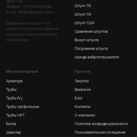
офис 706
Шпунт Л5
Телефон: +7-929-754-01-88
E-mail: info@liderprom-ufa.ru
Шпунт Л4
Шпунт СШК
Информация на сайте не
является публичной офертой.
Сравнение шпунтов
Актуальные цены уточняйте у
менеджеров
Выкуп шпунта
Погружение шпунта
Аренда вибропогружателя
Металлопрокат
Прочее
Арматура
Закупки
Трубы
Вакансии
Трубы б/у
Блог
Трубы профильные
Контакты
Трубы НКТ
О компании
Балка
Политика конфиденциальности
Швеллер
Пользовательское соглашение