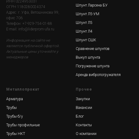
ИНН 0224953031
Шпунт Ларсена БУ
ОГРН 1180280024374
Адрес: г. Уфа, Ветошникова 99,
Шпунт Л5-УМ
офис 706
Шпунт Л5
Телефон: +7-929-754-01-88
E-mail: info@liderprom-ufa.ru
Шпунт Л4
Шпунт СШК
Информация на сайте не
является публичной офертой.
Сравнение шпунтов
Актуальные цены уточняйте у
менеджеров
Выкуп шпунта
Погружение шпунта
Аренда вибропогружателя
Металлопрокат
Прочее
Арматура
Закупки
Трубы
Вакансии
Трубы б/у
Блог
Трубы профильные
Контакты
Трубы НКТ
О компании