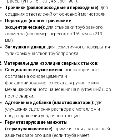
трассы (углы 15°, 30°, 45°, 60°, 90°).
Тройники (равнопроходные и переходные):
для
создания ответвлений от основной магистрали.
Переходы (концентрические и
эксцентрические):
для стыковки труб разного
диаметра (например, переход со 159 мм на 219
мм).
Заглушки и днища:
для герметичного перекрытия
тупиковых участков трубопровода.
2. Материалы для изоляции сварных стыков:
Специальные сухие смеси:
высокопрочные
составы на основе цемента и
фракционированного песка для ручного или
механизированного нанесения на внутренний шов
после сварки.
Адгезивные добавки (пластификаторы):
для
улучшения сцепления раствора с металлом и
предотвращения усадочных трещин.
Герметизирующие манжеты
(термоусаживаемые):
применяются для внешней
защиты сварного шва (если труба имеет