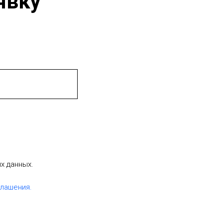
явку
х данных.
лашения.