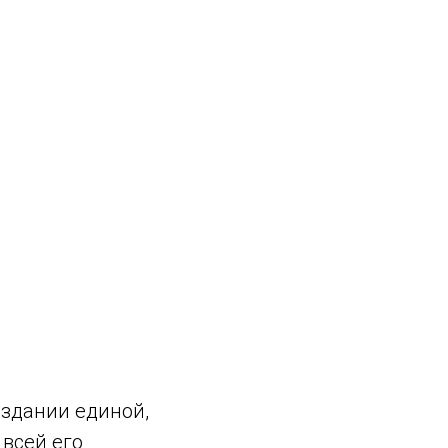
оздании единой,
всей его