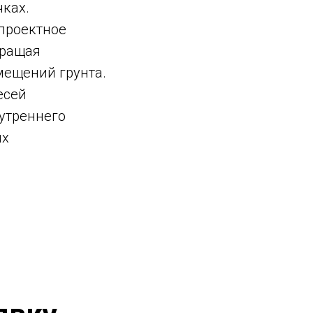
чках.
проектное
вращая
мещений грунта.
есей
нутреннего
ых