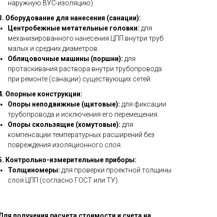
наружную ВУС-изоляцию).
3. Оборудование для нанесения (санации):
Центробежные метательные головки:
для
механизированного нанесения ЦПП внутри труб
малых и средних диаметров.
Облицовочные машины (поршни):
для
протаскивания раствора внутри трубопровода
при ремонте (санации) существующих сетей.
4. Опорные конструкции:
Опоры неподвижные (щитовые):
для фиксации
трубопровода и исключения его перемещения.
Опоры скользящие (хомутовые):
для
компенсации температурных расширений без
повреждения изоляционного слоя.
5. Контрольно-измерительные приборы:
Толщиномеры:
для проверки проектной толщины
слоя ЦПП (согласно ГОСТ или ТУ).
Для получения расчета стоимости и счета на